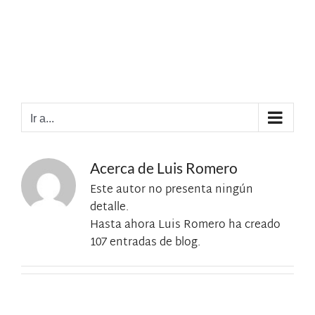
Saltar
al
contenido
Centros Municipales de Mayores
Ir a...
Acerca de
Luis Romero
Este autor no presenta ningún
detalle.
Hasta ahora Luis Romero ha creado
107 entradas de blog.